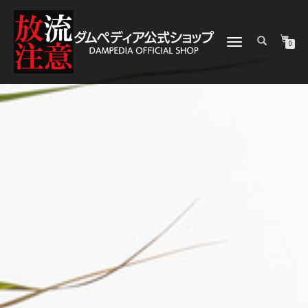
ナ
0
ビ
ゲ
ー
シ
ョ
ン
を
切
り
替
え